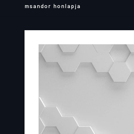
Skip
msandor honlapja
to
content