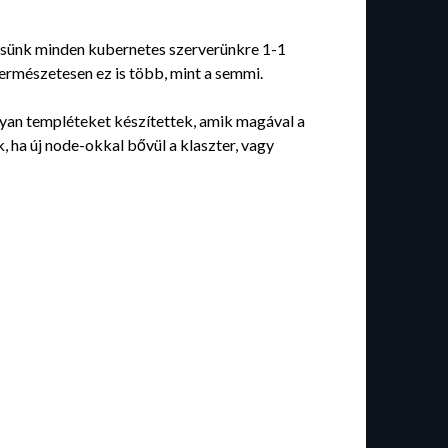
ítsünk minden kubernetes szerverünkre 1-1
ermészetesen ez is több, mint a semmi.
olyan templéteket készítettek, amik magával a
, ha új node-okkal bővül a klaszter, vagy