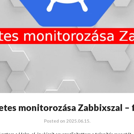
tes monitorozása Zabbixszal – f
Posted on
2025.06.15.