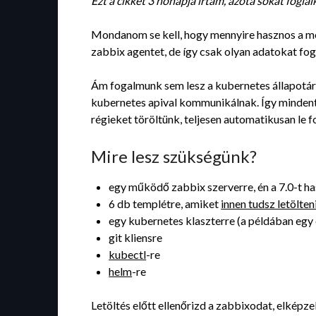
Ezt a cikket 3 hónapja írtam, azóta sokat fogla
Mondanom se kell, hogy mennyire hasznos a mo
zabbix agentet, de így csak olyan adatokat fog
Ám fogalmunk sem lesz a kubernetes állapotáról
kubernetes apival kommunikálnak. Így mindent i
régieket töröltünk, teljesen automatikusan le f
Mire lesz szükségünk?
egy működő zabbix szerverre, én a 7.0-t h
6 db templétre, amiket
innen tudsz letölten
egy kubernetes klaszterre (a példában egy 
git kliensre
kubectl
-re
helm
-re
Letöltés előtt ellenőrizd a zabbixodat, elképz