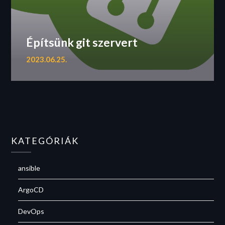
Építsünk git szervert
2023.06.25.
KATEGÓRIÁK
ansible
ArgoCD
DevOps