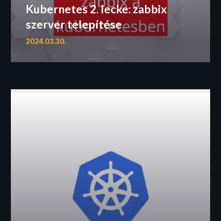
Kubernetes 2. lecke: zabbix
szerver telepítése
2024.03.30.