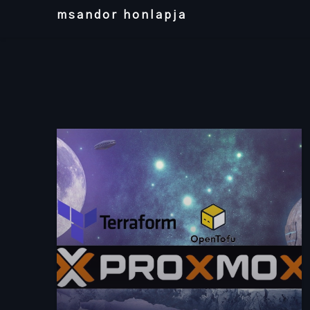
Skip
msandor honlapja
to
content