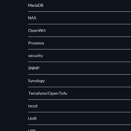
MariaDB
NAS
OpenWrt
Proxmox
security
SNMP
Synology
Terraform/OpenTofu
teszt
Unifi
UPS