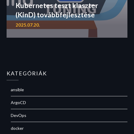
Kubernetes teszt klaszter
(KinD) továbbfejlesztése
2025.07.20.
KATEGÓRIÁK
ansible
ArgoCD
DevOps
docker