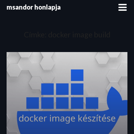
Skip
msandor honlapja
to
content
Címke:
docker image build