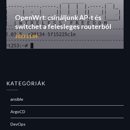
OpenWrt: csináljunk AP-t és
switchet a felesleges routerból
2023.11.09.
KATEGÓRIÁK
ansible
ArgoCD
DevOps