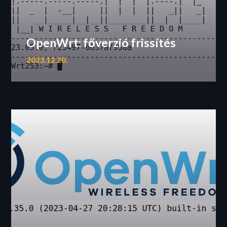
OpenWrt: főverzió frissítés
2023.12.20.